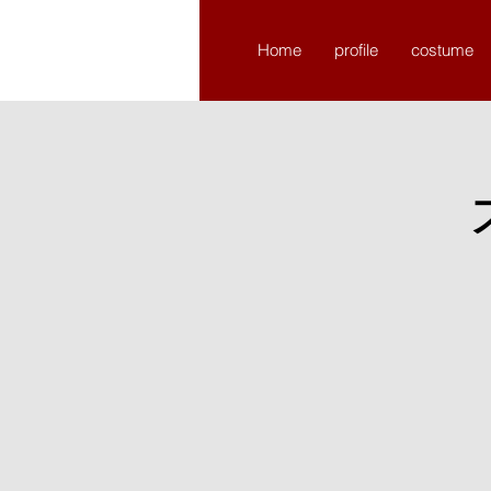
​chikchikture
Home
profile
costume