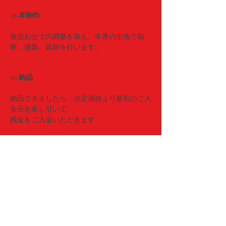
08.本制作
仮合わせでの調整を加え、本番の生地で裁
断、縫製、装飾を行います。
09.納品
納品できましたら、決定価格より最初のご入
金分を差し引いて、
残金をご入金いただきます。
10.本番
仕上がったお衣装で、存分にパフォーマンス
をしてください！！
※ ご使用頂いて何か不具合がありましたら、可能な
限り対応させて頂きます。