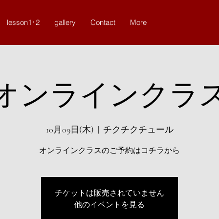
lesson1･2
gallery
Contact
More
オンラインクラ
10月09日(木)
  |  
チクチクチュール
オンラインクラスのご予約はコチラから
チケットは販売されていません
他のイベントを見る