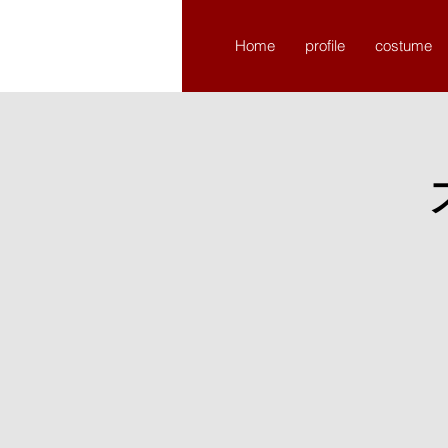
​chikchikture
Home
profile
costume