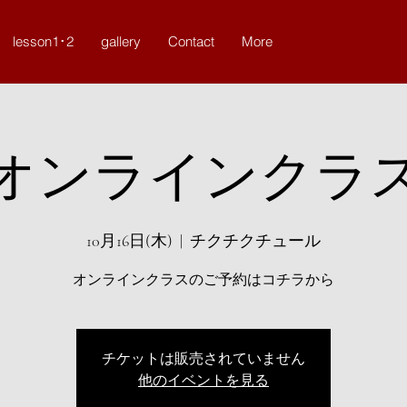
lesson1･2
gallery
Contact
More
オンラインクラ
10月16日(木)
  |  
チクチクチュール
オンラインクラスのご予約はコチラから
チケットは販売されていません
他のイベントを見る