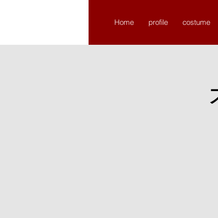
​chikchikture
Home
profile
costume