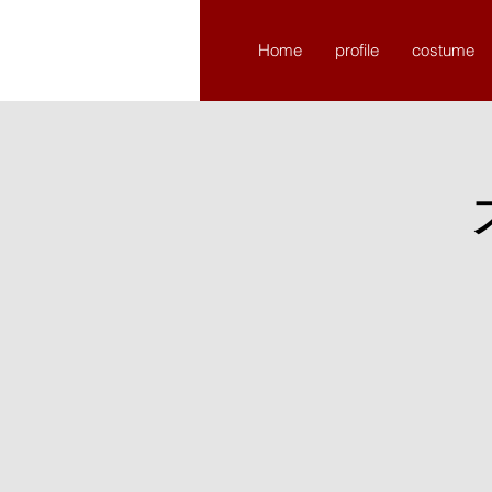
​chikchikture
Home
profile
costume