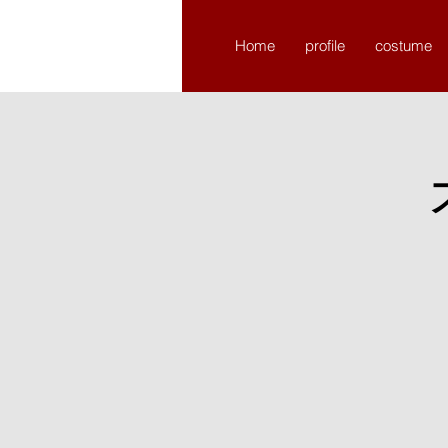
​chikchikture
Home
profile
costume