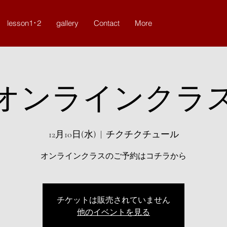
lesson1･2
gallery
Contact
More
オンラインクラ
12月10日(水)
  |  
チクチクチュール
オンラインクラスのご予約はコチラから
チケットは販売されていません
他のイベントを見る