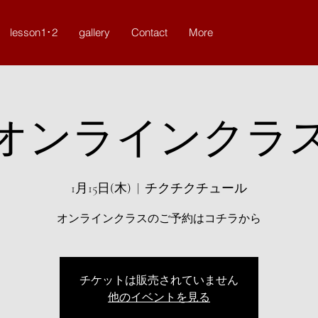
lesson1･2
gallery
Contact
More
オンラインクラ
1月15日(木)
  |  
チクチクチュール
オンラインクラスのご予約はコチラから
チケットは販売されていません
他のイベントを見る