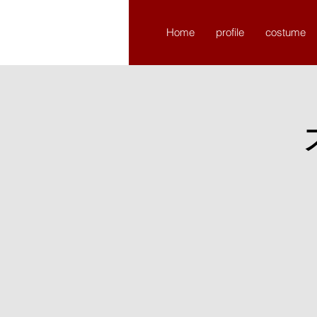
​chikchikture
Home
profile
costume