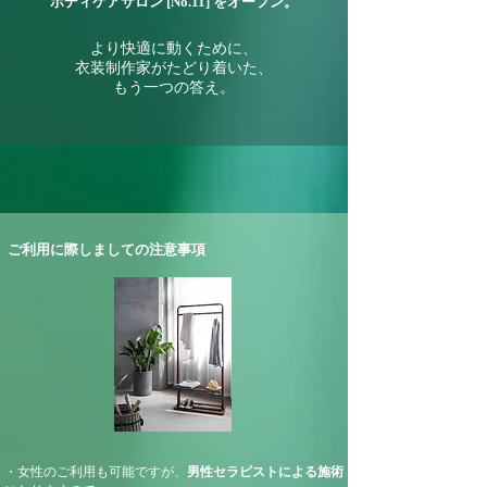
ボディケアサロン [No.
11
] をオープン。
より快適に動くために、
衣装制作家がたどり着いた、
もう一つの答え。
ご利用に際しましての注意事項
・女性のご利用も可能ですが、
男性セラピストによる施術