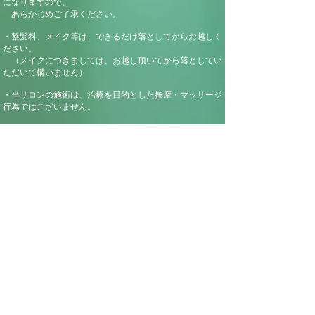
になりますので、
あらかじめご了承ください。
・
整髪料、メイク等は、できるだけ落としてからお越しく
ださい。
（メイクにつきましては、お越し頂いてから落としてい
ただいて構いません）
・当サロンの施術は、治療を目的とした按摩・マッサージ
行為ではございません。
そのため現在、病気・怪我を問わず、通院中・投薬中の
方や、身体に障害をお持ちになり、
施術に補助が必要な場合も、お断りさせていただく場合
がございます。
また、施術日の前日及び、当日に発熱がある方、
禁忌事
項に核当される方、
その他、心身にトラブルを抱えておられる方の施術は、
控えさせていただいております。
・暴力団関係者、薬物使用者、ならびに飲酒後もしくは
酒
気帯びの方の
ご利用は、
​
堅くお断りさせていただきます。
禁忌事項