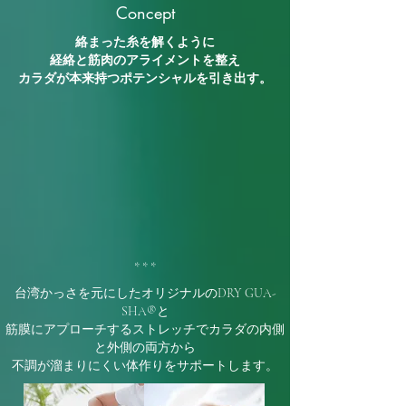
​Concept
絡まった糸を解くように
経絡と筋肉のアライメントを整え
カラダが本来持つポテンシャルを引き出す。
* * *
台湾かっさを元にしたオリジナルの
DRY GUA-
SHA®と
筋膜にアプローチする
ストレッチで
カラダの内側
と外側の両方から
不調が溜まりにくい
体作りを
サポートします。