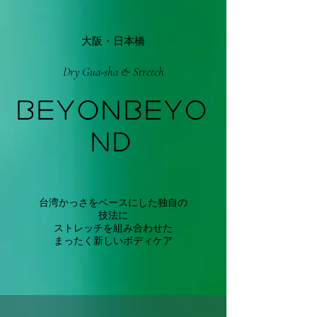
大阪・日本橋
Dry Gua-sha & Stretch
BEYONBEYO
ND
台湾かっさをベースにした独自の
技法に
ストレッチを
組み合わせた
まったく新しいボディケア